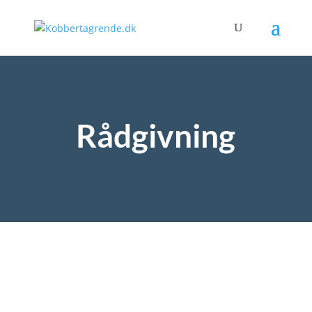
Rådgivning
Fodblik, rendejern, endestykker og
fastgørelser m.m. Der er mange ting
at tage stilling til, når der skal